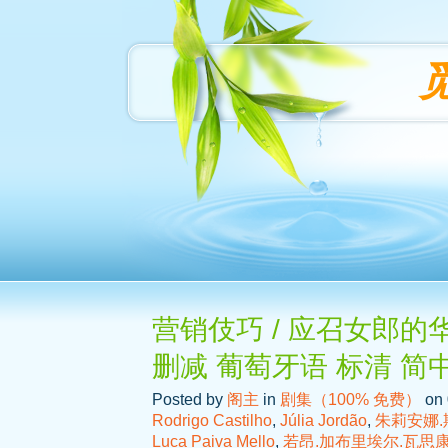
营销伎巧 / 应召女郎的华丽
删减 葡萄牙语 标清 简
Posted by
阁主
in
剧集（100% 免费）
on 
Rodrigo Castilho
,
Júlia Jordão
,
朱莉安娜.
Luca Paiva Mello
,
若昂.加布里埃尔.瓦思