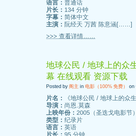
语言：
普通话
片长：
134 分钟
字幕：
简体中文
主演：
阮经天 万茜 陈意涵[……]
>>> 查看详情……
地球公民 / 地球上的众
幕 在线观看 资源下载
Posted by
阁主
in
电影（100% 免费）
on 
片名：
《地球公民 / 地球上的众
导演：
尚恩.莫森
上映年份：
2005（圣迭戈电影节
类型：
纪录片
语言：
英语
片长：
95 分钟