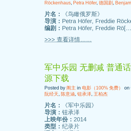
Röckenhaus
,
Petra Höfer
,
德国剧
,
Benjam
片名：
《鸟瞰俄罗斯》
导演：
Petra Höfer, Freddie Röc
编剧：
Petra Höfer, Freddie Rö[
>>> 查看详情……
军中乐园 无删减 普通话
源下载
Posted by
阁主
in
电影（100% 免费）
on 
阮经天
,
陈意涵
,
钮承泽
,
王柏杰
片名：
《军中乐园》
导演：
钮承泽
上映年份：
2014
类型：
纪录片