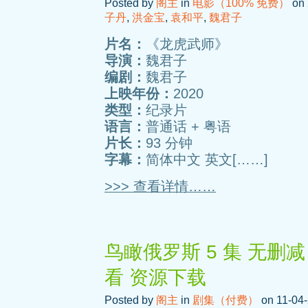
Posted by
阁主
in
电影（100% 免费）
on 
子丹
,
洪金宝
,
袁和平
,
魏君子
片名：
《龙虎武师》
导演：
魏君子
编剧：
魏君子
上映年份：
2020
类型：
纪录片
语言：
普通话 + 粤语
片长：
93 分钟
字幕：
简体中文 英文[……]
>>> 查看详情……
鸟瞰俄罗斯 5 集 无删减
看 资源下载
Posted by
阁主
in
剧集（付费）
on 11-04-