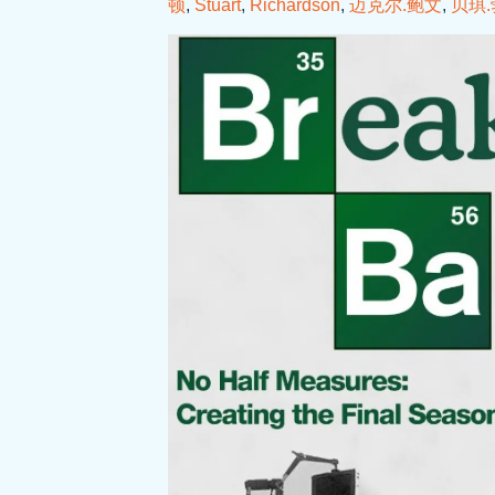
顿
,
Stuart
,
Richardson
,
迈克尔.鲍文
,
贝琪