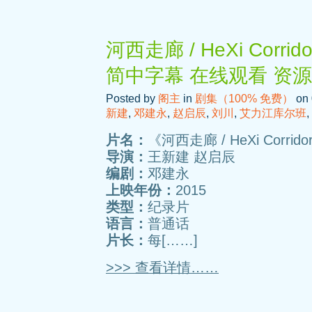
河西走廊 / HeXi Corr
简中字幕 在线观看 资
Posted by
阁主
in
剧集（100% 免费）
on 
新建
,
邓建永
,
赵启辰
,
刘川
,
艾力江库尔班
,
片名：
《河西走廊 / HeXi Corrido
导演：
王新建 赵启辰
编剧：
邓建永
上映年份：
2015
类型：
纪录片
语言：
普通话
片长：
每[……]
>>> 查看详情……