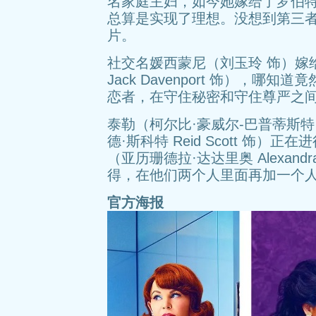
名家庭主妇，如今她嫁给了罗伯特（山
总算是实现了理想。没想到第三
片。
社交名媛西蒙尼（刘玉玲 饰）嫁
Jack Davenport 饰），
恋者，在守住秘密和守住尊严之
泰勒（柯尔比·豪威尔-巴普蒂斯特 Kirb
德·斯科特 Reid Scott 饰
（亚历珊德拉·达达里奥 Alexandr
得，在他们两个人里面再加一个
官方海报