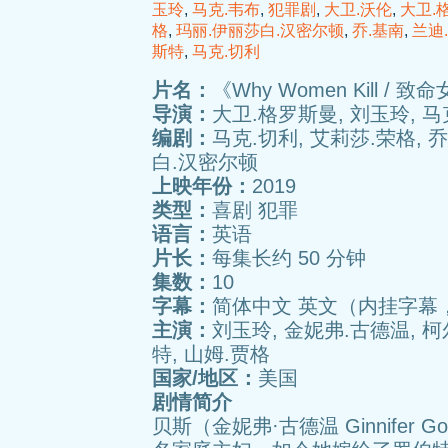
玉玲
,
马克.韦布
,
犯罪剧
,
大卫.沃伦
,
大卫.
格
,
玛丽.伊丽莎白.汉密尔顿
,
乔.基南
,
兰迪
斯特
,
马克.切利
片名：
《Why Women Kill / 
导演：
大卫.格罗斯曼, 刘玉玲, 马
编剧：
马克.切利, 艾莉莎.荣格, 
白.汉密尔顿
上映年份：
2019
类型：
喜剧 犯罪
语言：
英语
片长：
每集长约 50 分钟
集数：
10
字幕：
简体中文 英文（内挂字幕
主演：
刘玉玲, 金妮弗.古德温, 
特, 山姆.贾格
国家/地区：
美国
剧情简介
贝斯（金妮弗·古德温 Ginnifer