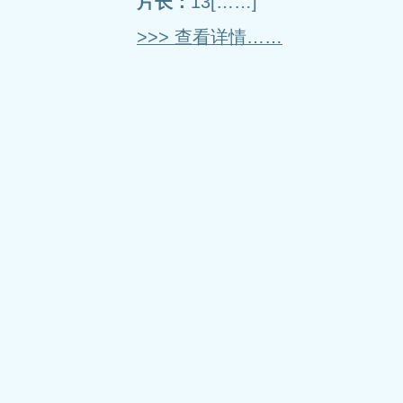
片长：
13[……]
>>> 查看详情……