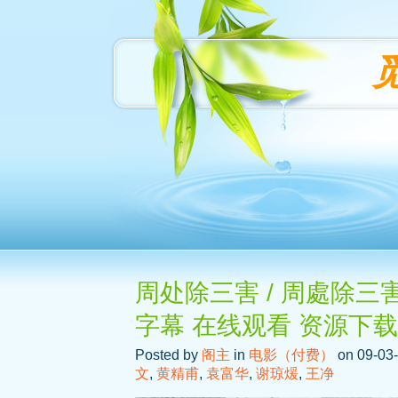
周处除三害 / 周處除三
字幕 在线观看 资源下载
Posted by
阁主
in
电影（付费）
on 09-03-
文
,
黄精甫
,
袁富华
,
谢琼煖
,
王净