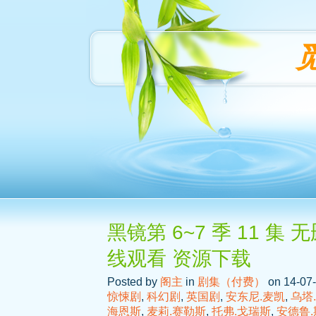
黑镜第 6~7 季 11 集
线观看 资源下载
Posted by
阁主
in
剧集（付费）
on 14-07-
惊悚剧
,
科幻剧
,
英国剧
,
安东尼.麦凯
,
乌塔
海恩斯
,
麦莉.赛勒斯
,
托弗.戈瑞斯
,
安德鲁