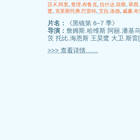
莎.K.阿里
,
查理.布鲁克
,
拉什达.琼斯
,
翠西
鹭
,
克里斯托弗.巴雷特
,
艾拉.洛德
,
威廉.
片名：
《黑镜第 6~7 季》
导演：
詹姆斯.哈维斯 阿丽.潘基乌
茨 托比.海恩斯 王昊鹭 大卫.斯雷[
>>> 查看详情……