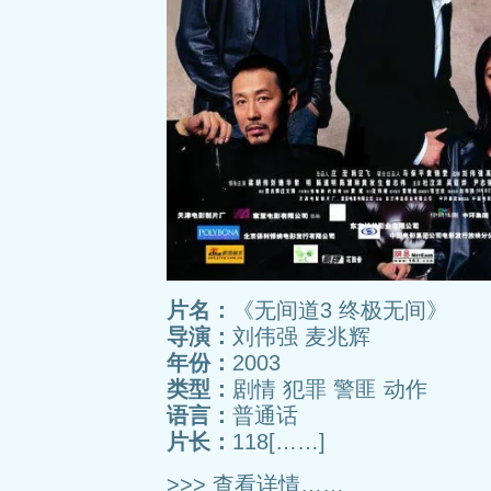
片名：
《无间道3 终极无间》
导演：
刘伟强 麦兆辉
年份：
2003
类型：
剧情 犯罪 警匪 动作
语言：
普通话
片长：
118[……]
>>> 查看详情……