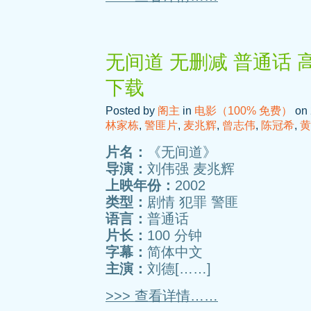
无间道 无删减 普通话 
下载
Posted by
阁主
in
电影（100% 免费）
on 
林家栋
,
警匪片
,
麦兆辉
,
曾志伟
,
陈冠希
,
黄
片名：
《无间道》
导演：
刘伟强 麦兆辉
上映年份：
2002
类型：
剧情 犯罪 警匪
语言：
普通话
片长：
100 分钟
字幕：
简体中文
主演：
刘德[……]
>>> 查看详情……