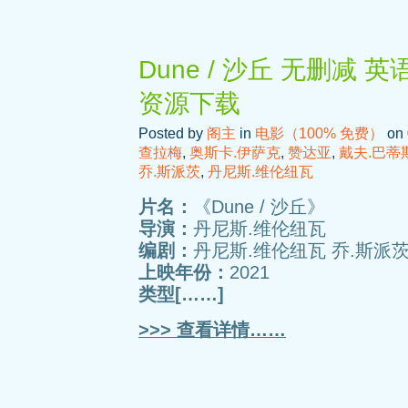
Dune / 沙丘 无删减 
资源下载
Posted by
阁主
in
电影（100% 免费）
on 
查拉梅
,
奥斯卡.伊萨克
,
赞达亚
,
戴夫.巴蒂
乔.斯派茨
,
丹尼斯.维伦纽瓦
片名：
《Dune / 沙丘》
导演：
丹尼斯.维伦纽瓦
编剧：
丹尼斯.维伦纽瓦 乔.斯派茨
上映年份：
2021
类型[……]
>>> 查看详情……