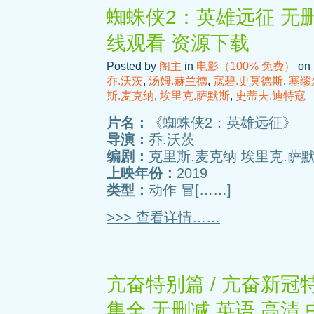
蜘蛛侠2：英雄远征 无删
线观看 资源下载
Posted by
阁主
in
电影（100% 免费）
on 
乔.沃茨
,
汤姆.赫兰德
,
寇碧.史莫德斯
,
塞缪
斯.麦克纳
,
埃里克.萨默斯
,
史蒂夫.迪特寇
片名：
《蜘蛛侠2：英雄远征》
导演：
乔.沃茨
编剧：
克里斯.麦克纳 埃里克.萨默
上映年份：
2019
类型：
动作 冒[……]
>>> 查看详情……
亢奋特别篇 / 亢奋新冠特别篇 
集全 无删减 英语 高清