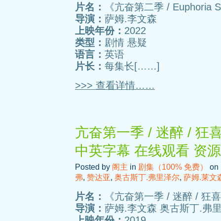
片名：
《亢奋第二季 / Euphoria S
导演：
萨姆.李文森
上映年份：
2022
类型：
剧情 悬疑
语言：
英语
片长：
每集长[……]
>>> 查看详情……
亢奋第一季 / 迷醉 / 狂
中英字幕 在线观看 资
Posted by
阁主
in
剧集（100% 免费）
on 
弗
,
赞达亚
,
奥古斯丁.弗里泽尔
,
萨姆.莱文
片名：
《亢奋第一季 / 迷醉 / 狂
导演：
萨姆.李文森 奥古斯丁.弗
上映年份：
2019