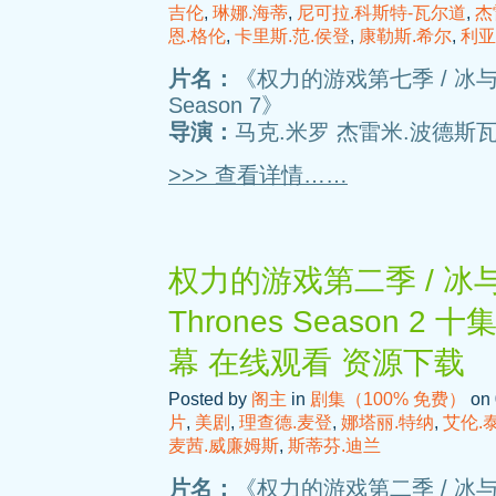
吉伦
,
琳娜.海蒂
,
尼可拉.科斯特-瓦尔道
,
杰
恩.格伦
,
卡里斯.范.侯登
,
康勒斯.希尔
,
利亚
片名：
《权力的游戏第七季 / 冰与火之
Season 7》
导演：
马克.米罗 杰雷米.波德斯瓦
>>> 查看详情……
权力的游戏第二季 / 冰与火
Thrones Season 
幕 在线观看 资源下载
Posted by
阁主
in
剧集（100% 免费）
on 
片
,
美剧
,
理查德.麦登
,
娜塔丽.特纳
,
艾伦.
麦茜.威廉姆斯
,
斯蒂芬.迪兰
片名：
《权力的游戏第二季 / 冰与火之