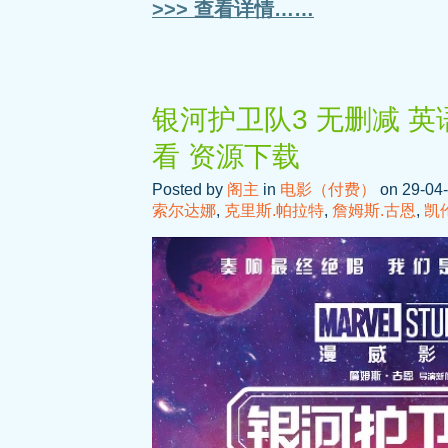
>>> 查看详情……
银河护卫队3 无删减 英
看 资源下载
Posted by
阁主
in
电影（付费）
on 29-04-
索尔达娜
,
克里斯.帕拉特
,
詹姆斯.古恩
,
凯