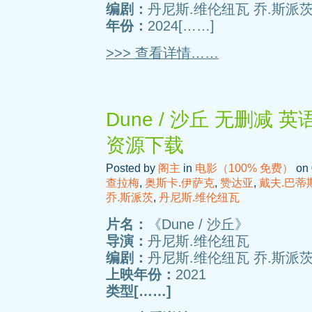
编剧：
丹尼斯.维伦纽瓦 乔.斯派
年份：
2024[……]
>>> 查看详情……
Dune / 沙丘 无删减 
资源下载
Posted by
阁主
in
电影（100% 免费）
on 
查拉梅
,
奥斯卡.伊萨克
,
赞达亚
,
戴夫.巴蒂
乔.斯派茨
,
丹尼斯.维伦纽瓦
片名：
《Dune / 沙丘》
导演：
丹尼斯.维伦纽瓦
编剧：
丹尼斯.维伦纽瓦 乔.斯派茨
上映年份：
2021
类型[……]