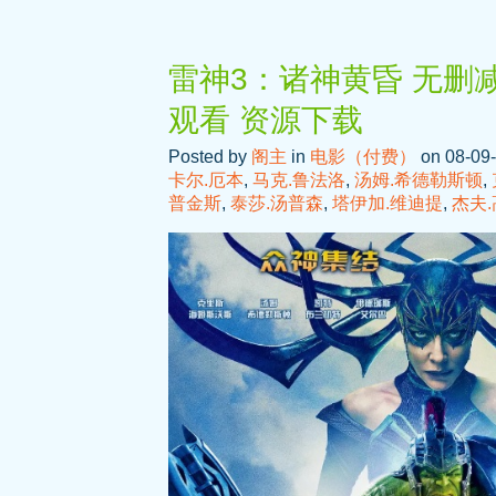
雷神3：诸神黄昏 无删减
观看 资源下载
Posted by
阁主
in
电影（付费）
on 08-09-
卡尔.厄本
,
马克.鲁法洛
,
汤姆.希德勒斯顿
,
普金斯
,
泰莎.汤普森
,
塔伊加.维迪提
,
杰夫