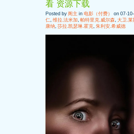
看 资源下载
Posted by
阁主
in
电影（付费）
on 07-10-
仁
,
维拉.法米加
,
帕特里克.威尔森
,
大卫.莱
康纳
,
莎拉.凯瑟琳.霍克
,
朱利安.希威德