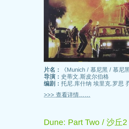
片名：
《Munich / 慕尼黑 / 慕
导演：
史蒂文.斯皮尔伯格
编剧：
托尼.库什纳 埃里克.罗思 乔
>>> 查看详情……
Dune: Part Two /