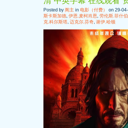
清 中英字幕 在线观看 
Posted by
阁主
in
电影（付费）
on 29-04-
斯卡斯加德
,
伊恩.麦柯肖恩
,
劳伦斯.菲什
克.科尔斯塔
,
迈克尔.芬奇
,
谢伊.哈顿