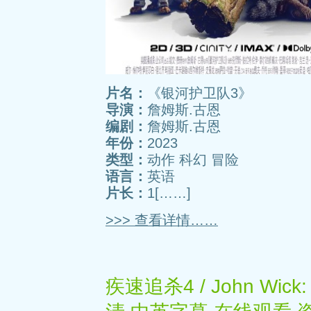
片名：
《银河护卫队3》
导演：
詹姆斯.古恩
编剧：
詹姆斯.古恩
年份：
2023
类型：
动作 科幻 冒险
语言：
英语
片长：
1[……]
>>> 查看详情……
疾速追杀4 / John Wick