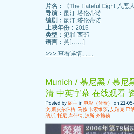
片名：
《The Hateful Eight 八
导演：
昆汀.塔伦蒂诺
编剧：
昆汀.塔伦蒂诺
上映年份：
2015
类型：
犯罪 西部
语言：
英[……]
>>> 查看详情……
Munich / 慕尼黑 / 
清 中英字幕 在线观看 
Posted by
阁主
in
电影（付费）
on 21-05-
文.斯皮尔伯格
,
马修.卡索维茨
,
艾瑞克.巴
纳斯
,
托尼.库什纳
,
汉斯.齐施勒