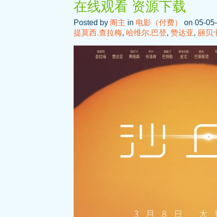
在线观看 资源下载
Posted by
阁主
in
电影（付费）
on 05-05-
提莫西.查拉梅
,
哈维尔.巴登
,
赞达亚
,
丽贝