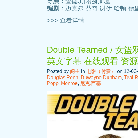
导演：
查德.斯塔赫斯基
编剧：
迈克尔.芬奇 谢伊.哈顿 德里
>>> 查看详情……
Double Teamed /
英文字幕 在线观看 资
Posted by
阁主
in
电影（付费）
on 12-03-
Douglas Penn
,
Duwayne Dunham
,
Teal 
Poppi Monroe
,
尼克.西塞