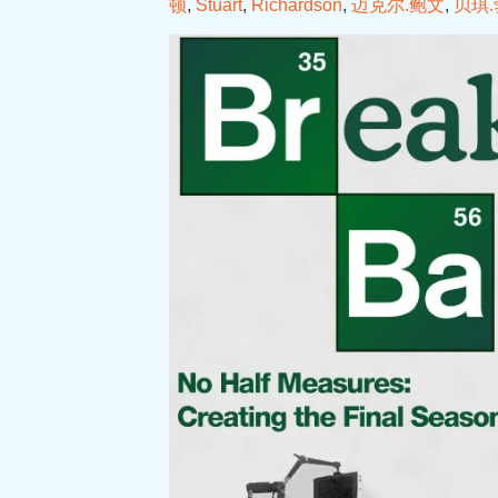
顿
,
Stuart
,
Richardson
,
迈克尔.鲍文
,
贝琪