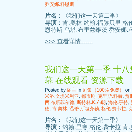
乔安娜.科恩斯
片名：
《我们这一天第二季》
导演：
肯.奥林 约翰.福滕贝里 格伦
恩特斯 乌塔.布里兹维茨 乔安娜.科
>>> 查看详情……
我们这一天第一季 十八集
幕 在线观看 资源下载
Posted by
阁主
in
剧集（100% 免费）
on 
米洛.文堤米利亚
,
都市剧
,
克里斯.科赫
,
贾
西.布斯菲尔德
,
斯特林.K.布朗
,
海伦.亨特
,
德
,
肯.奥林
,
温蒂.斯坦齐勒
,
格伦.费卡拉
,
片名：
《我们这一天第一季》
导演：
约翰.里夸 格伦.费卡拉 肯