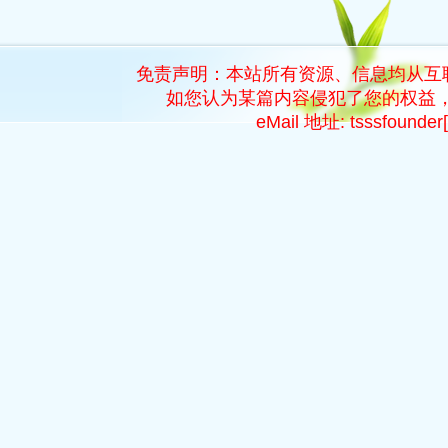
免责声明：本站所有资源、信息均从互
如您认为某篇内容侵犯了您的权益，
eMail 地址: tsssfoun