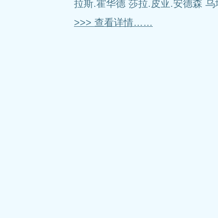
拉斯.霍华德 莎拉.皮亚.安德森 乌塔
>>> 查看详情……