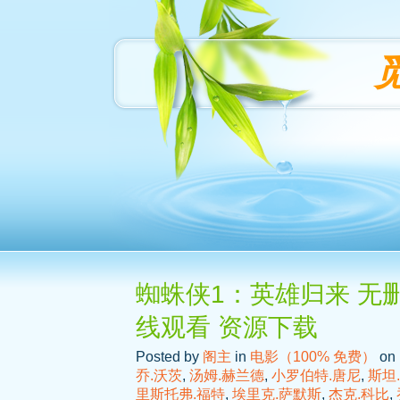
蜘蛛侠1：英雄归来 无删
线观看 资源下载
Posted by
阁主
in
电影（100% 免费）
on 
乔.沃茨
,
汤姆.赫兰德
,
小罗伯特.唐尼
,
斯坦
里斯托弗.福特
,
埃里克.萨默斯
,
杰克.科比
,