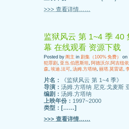
>>> 查看详情……
监狱风云 第 1~4 季 4
幕 在线观看 资源下载
Posted by
阁主
in
剧集（100% 免费）
on 
犯罪剧
,
亚当.伯恩斯坦
,
阿德沃尔.阿吉纽依
森
,
埃迪.法可
,
汤姆.方塔纳
,
丽塔.莫雷诺
,
片名：
《监狱风云 第 1~4 季》
导演：
汤姆.方塔纳 尼克.戈麦斯 
编剧：
汤姆.方塔纳
上映年份：
1997~2000
类型：[……]
>>> 查看详情……