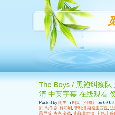
The Boys / 黑袍纠察队
清 中英字幕 在线观看 
Posted by
阁主
in
剧集（付费）
on 09-03-
剧
,
动作剧
,
科幻剧
,
菲利浦.斯格里西亚
,
达
恩尼斯
,
杰克.奎德
,
艾莉.莫纳汉
,
卡伦.卡薇