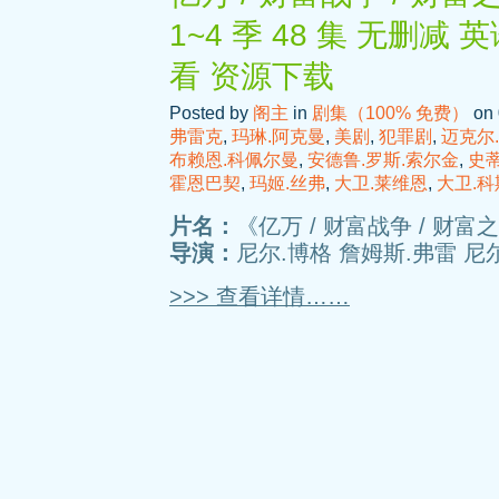
1~4 季 48 集 无删减
看 资源下载
Posted by
阁主
in
剧集（100% 免费）
on 
弗雷克
,
玛琳.阿克曼
,
美剧
,
犯罪剧
,
迈克尔
布赖恩.科佩尔曼
,
安德鲁.罗斯.索尔金
,
史
霍恩巴契
,
玛姬.丝弗
,
大卫.莱维恩
,
大卫.
片名：
《亿万 / 财富战争 / 财富之
导演：
尼尔.博格 詹姆斯.弗雷 尼尔
>>> 查看详情……