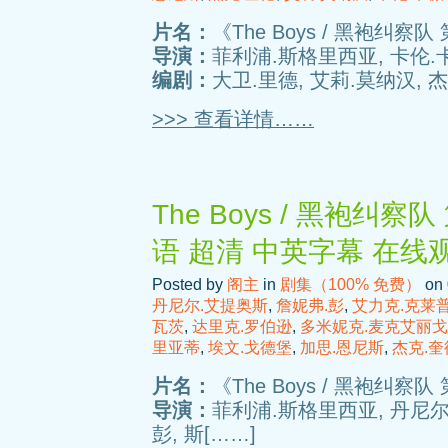
片名：
《The Boys / 黑袍纠察队 
导演：
菲利浦.斯格里西亚, 卡伦
编剧：
大卫.里德, 艾莉.莫纳汉, 杰
>>> 查看详情……
The Boys / 黑袍纠察队
语 超清 中英字幕 在线
Posted by
阁主
in
剧集（100% 免费）
on 
丹尼尔.艾提奥斯
,
詹妮弗.彭
,
艾力克.克莱
瓦茨
,
达里克.罗伯逊
,
多米妮克.麦克艾丽
里亚蒂
,
埃文.戈德堡
,
加思.恩尼斯
,
杰克.奎
片名：
《The Boys / 黑袍纠察队 
导演：
菲利浦.斯格里西亚, 丹尼尔
彭, 斯[……]