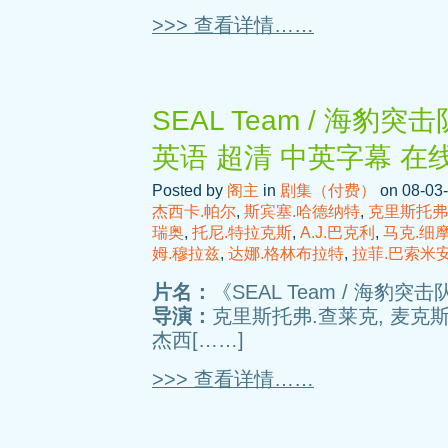
>>> 查看详情……
SEAL Team / 海豹突击
英语 超清 中英字幕 在
Posted by
阁主
in
剧集（付费）
on 08-03-
杰西卡.帕尔
,
斯宾塞.哈德纳特
,
克里斯托弗
瑞奥
,
托尼.特拉克斯
,
A.J.巴克利
,
马克.细
姆.穆拉兹
,
达娜.格林布拉特
,
拉菲.巴索米
片名：
《SEAL Team / 海豹突击队
导演：
克里斯托弗.查莱克, 麦克斯
杰西[……]
>>> 查看详情……