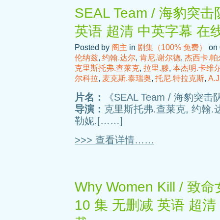
SEAL Team / 海豹突击
英语 超清 中英字幕 在
Posted by
阁主
in
剧集（100% 免费）
on 
伦纳兹
,
约翰.达尔
,
肯尼.谢尔德
,
杰西卡.帕
克里斯托弗.查莱克
,
拉里.滕
,
本杰明.卡维
尔科拉
,
麦克斯.泰瑞奥
,
托尼.特拉克斯
,
A.
片名：
《SEAL Team / 海豹突击队
导演：
克里斯托弗.查莱克, 约翰.
勒妮.[……]
>>> 查看详情……
Why Women Kill /
10 集 无删减 英语 超