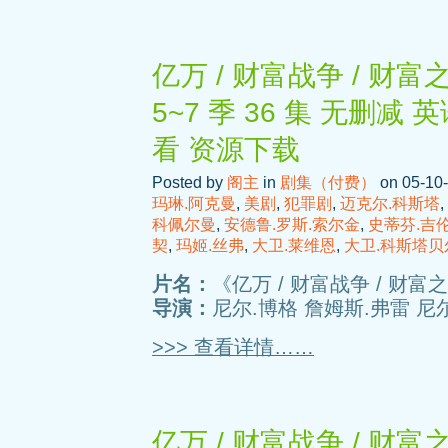
亿万 / 财富战争 / 财富
5~7 季 36 集 无删减
看 资源下载
Posted by
阁主
in
剧集（付费）
on 05-10-
玛琳.阿克曼
,
美剧
,
犯罪剧
,
迈克尔.科斯塔
,
科佩尔曼
,
安德鲁.罗斯.索尔金
,
史蒂芬.吉
契
,
玛姬.丝弗
,
大卫.莱维恩
,
大卫.科斯塔贝
片名：
《亿万 / 财富战争 / 财富之
导演：
尼尔.博格 詹姆斯.弗雷 尼尔
>>> 查看详情……
亿万 / 财富战争 / 财富