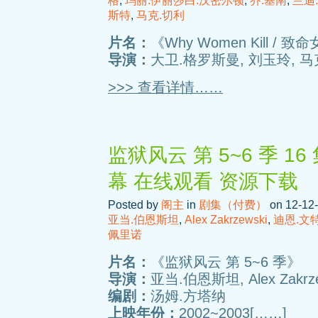
格
,
玛丽.伊丽莎白.汉密尔顿
,
乔.基南
,
兰迪
斯特
,
马克.切利
片名：
《Why Women Kill / 
导演：
大卫.格罗斯曼, 刘玉玲, 马克
>>> 查看详情……
监狱风云 第 5~6 季 1
幕 在线观看 资源下载
Posted by
阁主
in
剧集（付费）
on 12-12-
亚当.伯恩斯坦
,
Alex Zakrzewski
,
迪恩.文
佩里诺
片名：
《监狱风云 第 5~6 季》
导演：
亚当.伯恩斯坦, Alex Zakrze
编剧：
汤姆.方塔纳
上映年份：
2002~2003[……]