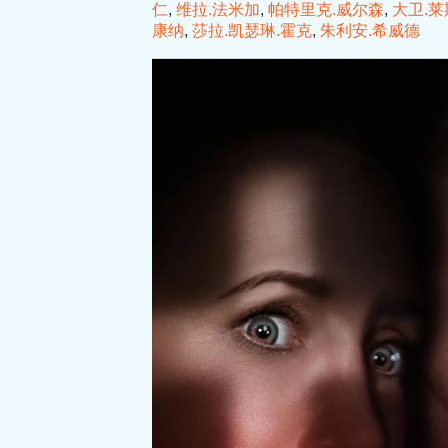
仁
,
维拉.法米加
,
帕特里克.威尔森
,
大卫.莱
康纳
,
莎拉.凯瑟琳.霍克
,
朱利安.希威德