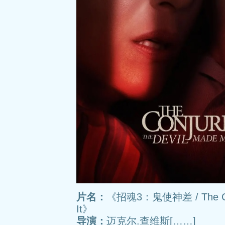
片名：
《招魂3：鬼使神差 / The Conju
It》
导演：
迈克尔.查维斯[……]