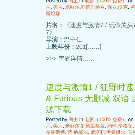
Posted by
阁主
in
电影（100% 免费）
on 
片
,
美片
,
米歇尔.罗德里格兹
,
保罗.沃克
,
卢
斯坦森
片名：
《速度与激情7 / 玩命关头7 / 速
7》
导演：
温子仁
上映年份：
201[……]
>>> 查看详情……
速度与激情1 / 狂野时速1 /
& Furious 无删减 
源下载
Posted by
阁主
in
电影（100% 免费）
on 
片
,
美片
,
米歇尔.罗德里格兹
,
约翰.辛格顿
,
布鲁斯特
,
范.迪塞尔
,
娜塔莉.伊曼纽尔
,
马