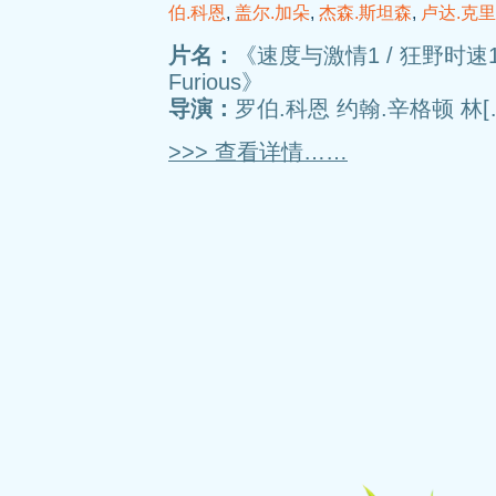
伯.科恩
,
盖尔.加朵
,
杰森.斯坦森
,
卢达.克
片名：
《速度与激情1 / 狂野时速1 / 
Furious》
导演：
罗伯.科恩 约翰.辛格顿 林[
>>> 查看详情……