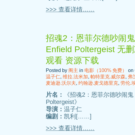
>>> 查看详情……
招魂2：恩菲尔德吵闹鬼 / The
Enfield Poltergei
观看 资源下载
Posted by
阁主
in
电影（100% 免费）
on 
温子仁
,
维拉.法米加
,
帕特里克.威尔森
,
弗
麦迪逊.沃尔夫
,
约翰逊.麦戈德里克
,
劳伦.
片名：
《招魂2：恩菲尔德吵闹鬼 / The C
Poltergeist》
导演：
温子仁
编剧：
凯利[……]
>>> 查看详情……