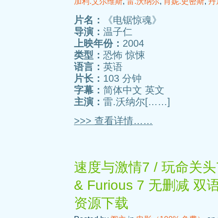
加利.艾尔维斯
,
雷.沃纳尔
,
肖妮.史密斯
,
丹
片名：
《电锯惊魂》
导演：
温子仁
上映年份：
2004
类型：
恐怖 惊悚
语言：
英语
片长：
103 分钟
字幕：
简体中文 英文
主演：
雷.沃纳尔[……]
>>> 查看详情……
速度与激情7 / 玩命关头7 /
& Furious 7 无删减
资源下载