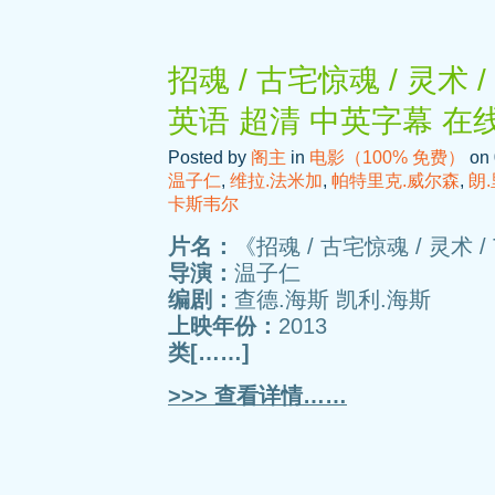
招魂 / 古宅惊魂 / 灵术 / T
英语 超清 中英字幕 在
Posted by
阁主
in
电影（100% 免费）
on 
温子仁
,
维拉.法米加
,
帕特里克.威尔森
,
朗
卡斯韦尔
片名：
《招魂 / 古宅惊魂 / 灵术 / Th
导演：
温子仁
编剧：
查德.海斯 凯利.海斯
上映年份：
2013
类[……]
>>> 查看详情……