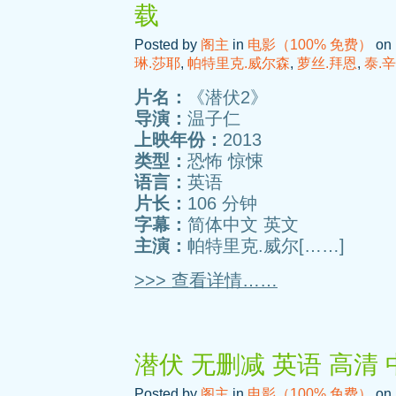
载
Posted by
阁主
in
电影（100% 免费）
on 
琳.莎耶
,
帕特里克.威尔森
,
萝丝.拜恩
,
泰.
片名：
《潜伏2》
导演：
温子仁
上映年份：
2013
类型：
恐怖 惊悚
语言：
英语
片长：
106 分钟
字幕：
简体中文 英文
主演：
帕特里克.威尔[……]
>>> 查看详情……
潜伏 无删减 英语 高清
Posted by
阁主
in
电影（100% 免费）
on 