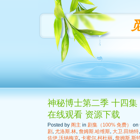
神秘博士第二季 十四集 
在线观看 资源下载
Posted by
阁主
in
剧集（100% 免费）
on 
剧
,
尤洛斯.林
,
詹姆斯.哈维斯
,
大卫.田纳特
佐伊.沃纳梅克
,
卡蜜尔.柯杜丽
,
詹姆斯.斯