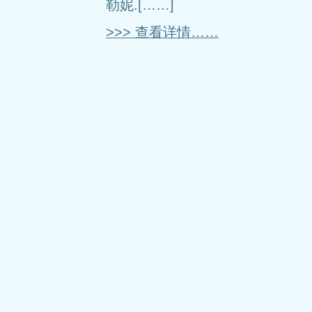
勒妮.[……]
>>> 查看详情……