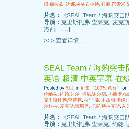
姆.穆拉兹
,
达娜.格林布拉特
,
拉菲.巴索米
片名：
《SEAL Team / 海豹突击队
导演：
克里斯托弗.查莱克, 麦克斯
杰西[……]
>>> 查看详情……
SEAL Team / 海豹突击
英语 超清 中英字幕 在
Posted by
阁主
in
剧集（100% 免费）
on 
伦纳兹
,
约翰.达尔
,
肯尼.谢尔德
,
杰西卡.帕
克里斯托弗.查莱克
,
拉里.滕
,
本杰明.卡维
尔科拉
,
麦克斯.泰瑞奥
,
托尼.特拉克斯
,
A.
片名：
《SEAL Team / 海豹突击队
导演：
克里斯托弗.查莱克, 约翰.