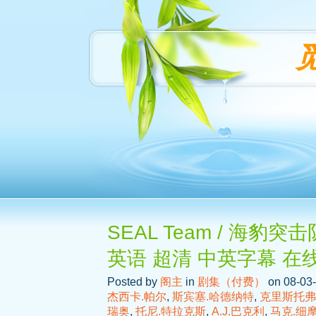
SEAL Team / 海豹突击
英语 超清 中英字幕 在
Posted by
阁主
in
剧集（付费）
on 08-03-
杰西卡.帕尔
,
斯宾塞.哈德纳特
,
克里斯托弗
瑞奥
,
托尼.特拉克斯
,
A.J.巴克利
,
马克.细