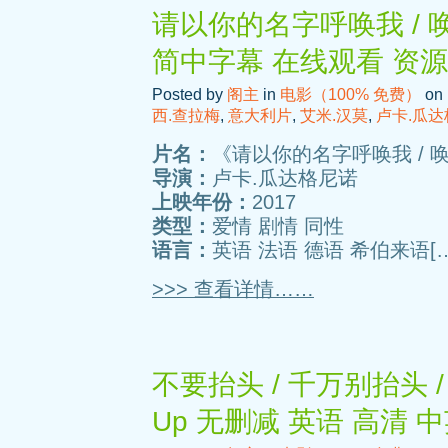
请以你的名字呼唤我 / 
简中字幕 在线观看 资
Posted by
阁主
in
电影（100% 免费）
on 
西.查拉梅
,
意大利片
,
艾米.汉莫
,
卢卡.瓜
片名：
《请以你的名字呼唤我 / 
导演：
卢卡.瓜达格尼诺
上映年份：
2017
类型：
爱情 剧情 同性
语言：
英语 法语 德语 希伯来语[
>>> 查看详情……
不要抬头 / 千万别抬头 / 别
Up 无删减 英语 高清