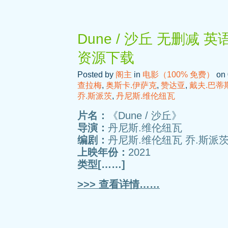
Dune / 沙丘 无删减 
资源下载
Posted by
阁主
in
电影（100% 免费）
on 
查拉梅
,
奥斯卡.伊萨克
,
赞达亚
,
戴夫.巴蒂
乔.斯派茨
,
丹尼斯.维伦纽瓦
片名：
《Dune / 沙丘》
导演：
丹尼斯.维伦纽瓦
编剧：
丹尼斯.维伦纽瓦 乔.斯派茨
上映年份：
2021
类型[……]
>>> 查看详情……