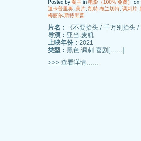
Posted by
阁主
in
电影（100% 免费）
on 
迪卡普里奥
,
美片
,
凯特.布兰切特
,
讽刺片
,
梅丽尔.斯特里普
片名：
《不要抬头 / 千万别抬头 / 别
导演：
亚当.麦凯
上映年份：
2021
类型：
黑色 讽刺 喜剧[……]
>>> 查看详情……