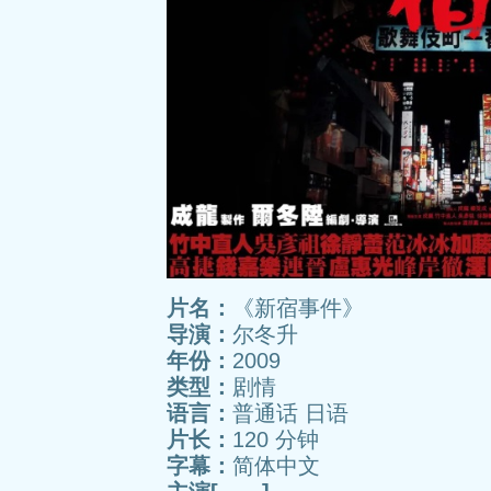
片名：
《新宿事件》
导演：
尔冬升
年份：
2009
类型：
剧情
语言：
普通话 日语
片长：
120 分钟
字幕：
简体中文