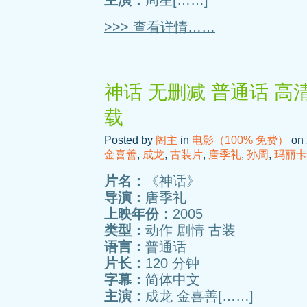
主演：
周星[……]
>>> 查看详情……
神话 无删减 普通话 高
载
Posted by
阁主
in
电影（100% 免费）
on 
金喜善
,
成龙
,
古装片
,
唐季礼
,
孙周
,
玛丽卡
片名：
《神话》
导演：
唐季礼
上映年份：
2005
类型：
动作 剧情 古装
语言：
普通话
片长：
120 分钟
字幕：
简体中文
主演：
成龙 金喜善[……]