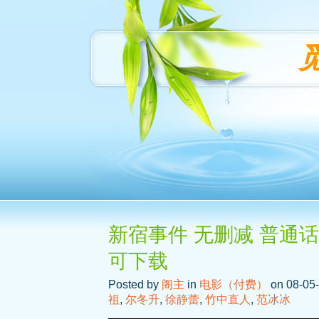
新宿事件 无删减 普通话
可下载
Posted by
阁主
in
电影（付费）
on 08-05-
祖
,
尔冬升
,
徐静蕾
,
竹中直人
,
范冰冰