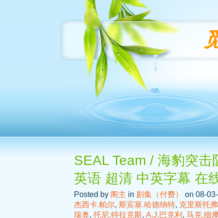
SEAL Team / 海豹突击
英语 超清 中英字幕 在
Posted by
阁主
in
剧集（付费）
on 08-03-
杰西卡.帕尔
,
斯宾塞.哈德纳特
,
克里斯托弗
瑞奥
,
托尼.特拉克斯
,
A.J.巴克利
,
马克.细