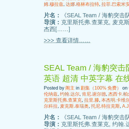
姆.穆拉兹
,
达娜.格林布拉特
,
拉菲.巴索米
片名：
《SEAL Team / 海豹突击队
导演：
克里斯托弗.查莱克, 麦克斯
杰西[……]
>>> 查看详情……
SEAL Team / 海豹突击
英语 超清 中英字幕 在
Posted by
阁主
in
剧集（100% 免费）
on 
伦纳兹
,
约翰.达尔
,
肯尼.谢尔德
,
杰西卡.帕
克里斯托弗.查莱克
,
拉里.滕
,
本杰明.卡维
尔科拉
,
麦克斯.泰瑞奥
,
托尼.特拉克斯
,
A.
片名：
《SEAL Team / 海豹突击队
导演：
克里斯托弗.查莱克, 约翰.