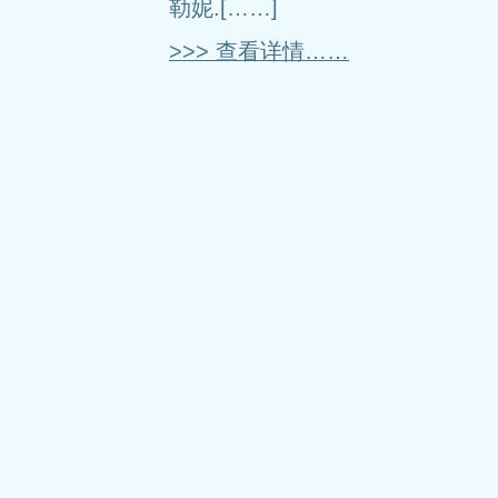
勒妮.[……]
>>> 查看详情……