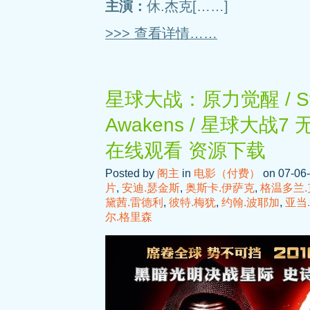
主演：
休.杰克[……]
>>> 查看详情……
星球大战：原力觉醒 / Star 
Awakens / 星球大战
在线观看 资源下载
Posted by
阁主
in
电影（付费）
on 07-06-
片
,
安迪.瑟金斯
,
奥斯卡.伊萨克
,
格温多兰
黛茜.雷德利
,
彼特.梅犹
,
约翰.波耶加
,
亚当
尔.格里森