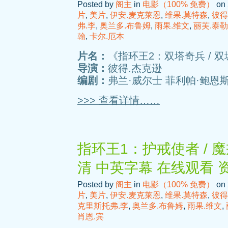
Posted by
阁主
in
电影（100% 免费）
on 
片
,
美片
,
伊安.麦克莱恩
,
维果.莫特森
,
彼得
弗.李
,
奥兰多.布鲁姆
,
雨果.维文
,
丽芙.泰勒
翰
,
卡尔.厄本
片名：
《指环王2：双塔奇兵 / 双
导演：
彼得.杰克逊
编剧：
弗兰·威尔士 菲利帕·鲍恩斯
>>> 查看详情……
指环王1：护戒使者 / 
清 中英字幕 在线观看 
Posted by
阁主
in
电影（100% 免费）
on 
片
,
美片
,
伊安.麦克莱恩
,
维果.莫特森
,
彼得
克里斯托弗.李
,
奥兰多.布鲁姆
,
雨果.维文
,
肖恩.宾