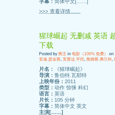
字幕：
简体中文[……]
>>> 查看详情……
猩球崛起 无删减 英语 
下载
Posted by
阁主
in
电影（100% 免费）
on 
安迪.瑟金斯
,
芙蕾达.平托
,
詹姆斯.弗兰科
,
片名：
《猩球崛起》
导演：
鲁伯特.瓦耶特
上映年份：
2011
类型：
动作 惊悚 科幻
语言：
英语
片长：
105 分钟
字幕：
简体中文 英文
主演[……]