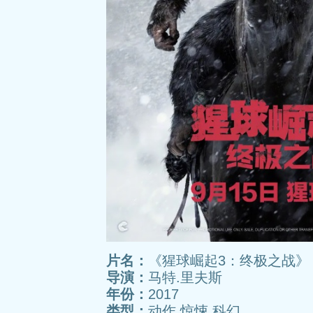
片名：
《猩球崛起3：终极之战》
导演：
马特.里夫斯
年份：
2017
类型：
动作 惊悚 科幻