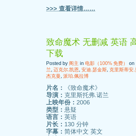
>>> 查看详情……
致命魔术 无删减 英语 
下载
Posted by
阁主
in
电影（100% 免费）
on 
兰
,
迈克尔.凯恩
,
安迪.瑟金斯
,
克里斯蒂安.
杰克曼
,
派珀.佩拉博
片名：
《致命魔术》
导演：
克里斯托弗.诺兰
上映年份：
2006
类型：
悬疑
语言：
英语
片长：
130 分钟
字幕：
简体中文 英文