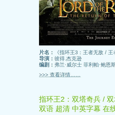
片名：
《指环王3：王者无敌 / 王
导演：
彼得.杰克逊
编剧：
弗兰·威尔士 菲利帕·鲍恩斯 
>>> 查看详情……
指环王2：双塔奇兵 / 双
双语 超清 中英字幕 在