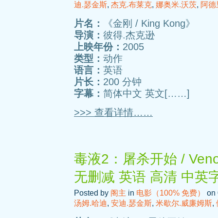
迪.瑟金斯
,
杰克.布莱克
,
娜奥米.沃茨
,
阿德
片名：
《金刚 / King Kong》
导演：
彼得.杰克逊
上映年份：
2005
类型：
动作
语言：
英语
片长：
200 分钟
字幕：
简体中文 英文[……]
>>> 查看详情……
毒液2：屠杀开始 / Venom: 
无删减 英语 高清 中英
Posted by
阁主
in
电影（100% 免费）
on 
汤姆.哈迪
,
安迪.瑟金斯
,
米歇尔.威廉姆斯
,