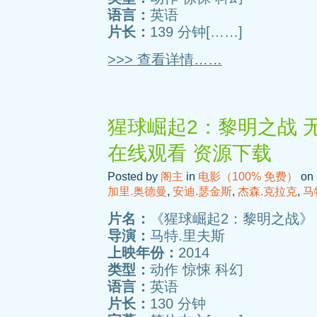
语言：
英语
片长：
139 分钟[……]
>>> 查看详情……
猩球崛起2：黎明之战 无
在线观看 资源下载
Posted by
阁主
in
电影（100% 免费）
on 
加里.奥德曼
,
安迪.瑟金斯
,
杰森.克拉克
,
马
片名：
《猩球崛起2：黎明之战》
导演：
马特.里夫斯
上映年份：
2014
类型：
动作 惊悚 科幻
语言：
英语
片长：
130 分钟