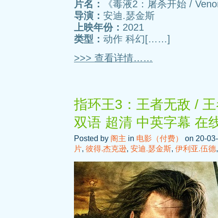
片名：
《毒液2：屠杀开始 / Venom: 
导演：
安迪.瑟金斯
上映年份：
2021
类型：
动作 科幻[……]
>>> 查看详情……
指环王3：王者无敌 / 王
双语 超清 中英字幕 在
Posted by
阁主
in
电影（付费）
on 20-03-
片
,
彼得.杰克逊
,
安迪.瑟金斯
,
伊利亚.伍德