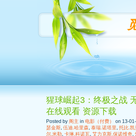
猩球崛起3：终极之战 无
在线观看 资源下载
Posted by
阁主
in
电影（付费）
on 13-01-
瑟金斯
,
伍迪.哈里森
,
泰瑞.诺塔里
,
托比.凯
尔.米勒
,
卡琳.科诺瓦
,
艾力克斯.保诺维奇
,