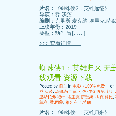
片名：
《蜘蛛侠2：英雄远征》
导演：
乔.沃茨
编剧：
克里斯.麦克纳 埃里克.萨默
上映年份：
2019
类型：
动作 冒[……]
>>> 查看详情……
蜘蛛侠1：英雄归来 无删
线观看 资源下载
Posted by
阁主
in
电影（100% 免费）
on 
乔.沃茨
,
汤姆.赫兰德
,
小罗伯特.唐尼
,
斯坦
里斯托弗.福特
,
埃里克.萨默斯
,
杰克.科比
,
戴利
,
乔.西蒙
,
雅各布.巴特朗
片名：
《蜘蛛侠1：英雄归来》