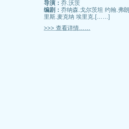
导演：
乔.沃茨
编剧：
乔纳森.戈尔茨坦 约翰.弗朗
里斯.麦克纳 埃里克.[……]
>>> 查看详情……