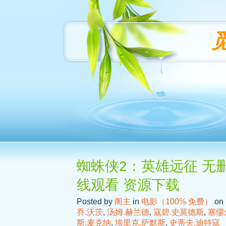
蜘蛛侠2：英雄远征 无删
线观看 资源下载
Posted by
阁主
in
电影（100% 免费）
on 
乔.沃茨
,
汤姆.赫兰德
,
寇碧.史莫德斯
,
塞缪
斯.麦克纳
,
埃里克.萨默斯
,
史蒂夫.迪特寇