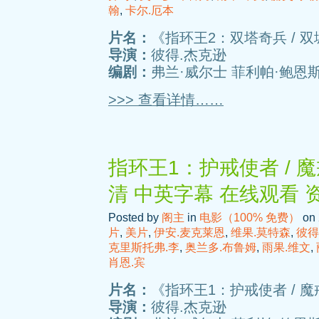
翰
,
卡尔.厄本
片名：
《指环王2：双塔奇兵 / 双
导演：
彼得.杰克逊
编剧：
弗兰·威尔士 菲利帕·鲍恩斯
>>> 查看详情……
指环王1：护戒使者 / 
清 中英字幕 在线观看 
Posted by
阁主
in
电影（100% 免费）
on 
片
,
美片
,
伊安.麦克莱恩
,
维果.莫特森
,
彼得
克里斯托弗.李
,
奥兰多.布鲁姆
,
雨果.维文
,
肖恩.宾
片名：
《指环王1：护戒使者 / 
导演：
彼得.杰克逊