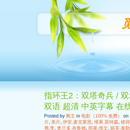
指环王2：双塔奇兵 / 双
双语 超清 中英字幕 在
Posted by
阁主
in
电影（100% 免费）
on 
片
,
美片
,
伊安.麦克莱恩
,
维果.莫特森
,
彼得
弗.李
,
奥兰多.布鲁姆
,
雨果.维文
,
丽芙.泰勒