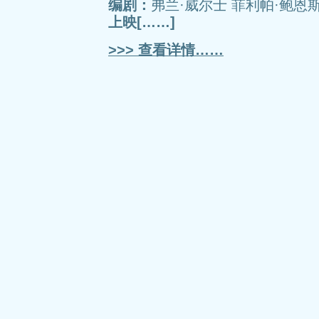
编剧：
弗兰·威尔士 菲利帕·鲍恩斯 彼
上映[……]
>>> 查看详情……