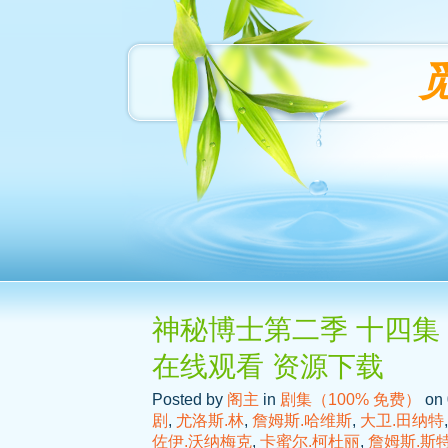
神秘博士第二季 十四集 
在线观看 资源下载
Posted by
阁主
in
剧集（100% 免费）
on 
剧
,
尤洛斯.林
,
詹姆斯.哈维斯
,
大卫.田纳特
佐伊.沃纳梅克
,
卡蜜尔.柯杜丽
,
詹姆斯.斯