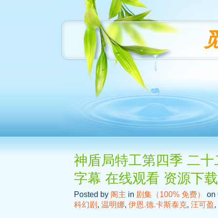
神盾局特工第四季 二十二
字幕 在线观看 资源下载
Posted by
阁主
in
剧集（100% 免费）
on 
科幻剧
,
温明娜
,
伊恩.德.卡斯泰克
,
汪可盈
,