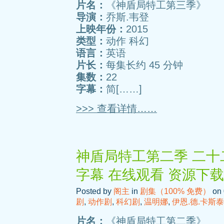
片名：
《神盾局特工第三季》
导演：
乔斯.韦登
上映年份：
2015
类型：
动作 科幻
语言：
英语
片长：
每集长约 45 分钟
集数：
22
字幕：
简[……]
>>> 查看详情……
神盾局特工第二季 二十二
字幕 在线观看 资源下载
Posted by
阁主
in
剧集（100% 免费）
on 
剧
,
动作剧
,
科幻剧
,
温明娜
,
伊恩.德.卡斯
片名：
《神盾局特工第二季》