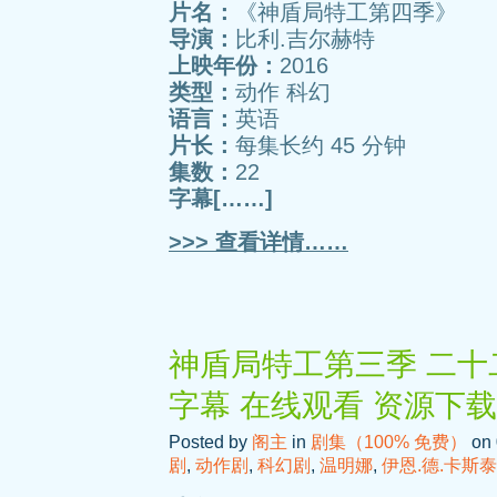
片名：
《神盾局特工第四季》
导演：
比利.吉尔赫特
上映年份：
2016
类型：
动作 科幻
语言：
英语
片长：
每集长约 45 分钟
集数：
22
字幕[……]
>>> 查看详情……
神盾局特工第三季 二十二
字幕 在线观看 资源下载
Posted by
阁主
in
剧集（100% 免费）
on 
剧
,
动作剧
,
科幻剧
,
温明娜
,
伊恩.德.卡斯