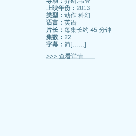
导演：
乔斯.韦登
上映年份：
2013
类型：
动作 科幻
语言：
英语
片长：
每集长约 45 分钟
集数：
22
字幕：
简[……]
>>> 查看详情……