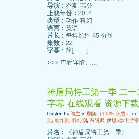
导演：
乔斯.韦登
上映年份：
2014
类型：
动作 科幻
语言：
英语
片长：
每集长约 45 分钟
集数：
22
字幕：
简[……]
>>> 查看详情……
神盾局特工第一季 二十二
字幕 在线观看 资源下载
Posted by
阁主
in
剧集（100% 免费）
on 
剧
,
动作剧
,
科幻剧
,
温明娜
,
伊恩.德.卡斯
片名：
《神盾局特工第一季》