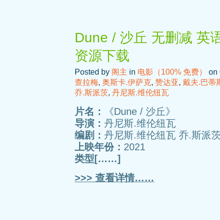
Dune / 沙丘 无删减 
资源下载
Posted by
阁主
in
电影（100% 免费）
on 
查拉梅
,
奥斯卡.伊萨克
,
赞达亚
,
戴夫.巴蒂
乔.斯派茨
,
丹尼斯.维伦纽瓦
片名：
《Dune / 沙丘》
导演：
丹尼斯.维伦纽瓦
编剧：
丹尼斯.维伦纽瓦 乔.斯派茨
上映年份：
2021
类型[……]
>>> 查看详情……