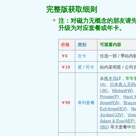
完整版获取细则
注：对磁力无概念的朋友请
升级为对应套餐或年卡。
价格
类别
可观看内容
￥6
次卡
任选一部 / 季站内
￥19
星 / 司卡
站内某明星 / 公司
从
啄木鸟
(
Z，常年更
(A)
、
日本真人无码(
(JK)
、
Wicked(W)
Private(P)
、
Hard 
￥99
单列套餐
Angel(EA)
、
Brazz
Evil Angel(EV)
、
Ne
Jordan(JJV)
、
Vivi
Adam & Eve(AEP)
(BG)
等大套餐中
任