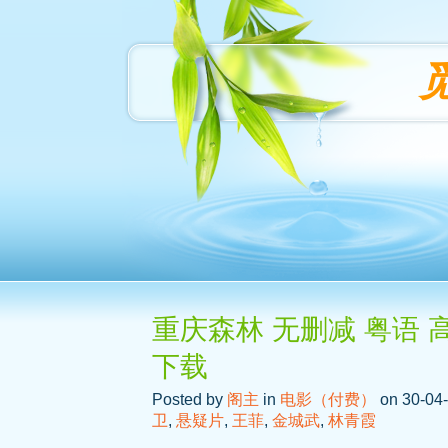
重庆森林 无删减 粤语 
下载
Posted by
阁主
in
电影（付费）
on 30-04-
卫
,
悬疑片
,
王菲
,
金城武
,
林青霞