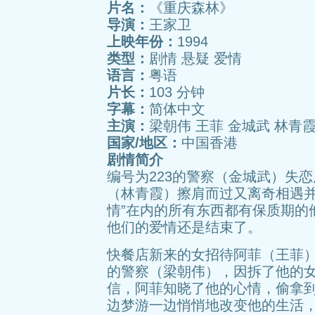
片名：
《重庆森林》
导演：
王家卫
上映年份：
1994
类型：
剧情 悬疑 爱情
语言：
粤语
片长：
103 分钟
字幕：
简体中文
主演：
梁朝伟 王菲 金城武 林青
国家/地区：
中国香港
剧情简介
编号为223的警察（金城武）失
（林青霞）擦肩而过又离奇相遇并
情”在内的所有东西都有保质期的
他们的爱情还是结束了。
快餐店新来的女招待阿菲（王菲）
的警察（梁朝伟），因拆了他的女
信，阿菲知晓了他的心情，偷拿
边梦游一边悄悄地改变他的生活