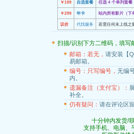
￥199
自选套餐
任选 4 个单列套
￥299
年卡
站内所有影片（下
议价
代找服务
若需任何未上线之
扫描/识别下方二维码，填写
邮箱：若无，
请安装【
易邮箱。
编号：只写编号，
无编
内。
遗漏备注（支付宝）：
补全。
仍有疑问：
请在评论区
十分钟内发货/
支持手机、电脑、