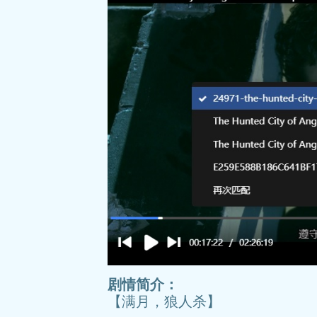
剧情简介：
【满月，狼人杀】