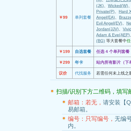
(JK)
、
Wicked(W)
Private(P)
、
Hard 
￥99
单列套餐
Angel(EA)
、
Brazz
Evil Angel(EV)
、
Ne
Jordan(JJV)
、
Vivi
Adam & Eve(AEP)
(BG)
等大套餐中
任
￥199
自选套餐
任选 4 个单列套
￥299
年卡
站内所有影片（下
议价
代找服务
若需任何未上线之
扫描/识别下方二维码，填写
邮箱：若无，
请安装【
易邮箱。
编号：只写编号，
无编
内。