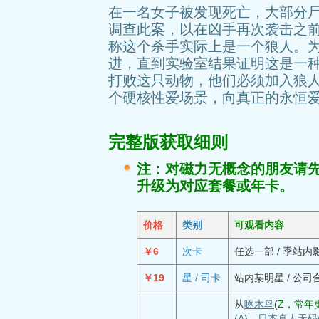
在一名女子被发现死亡，大部分
调查此案，以在凶手再次袭击之
称这个杀手实际上是一个狼人。
进，直到实验室结果证明这是一
打败这只动物，他们必须加入狼
个硬核性爱场景，向真正的永恒
完整版获取细则
注：对磁力无概念的朋友请
升级为对应套餐或年卡。
价格
类别
可观看内容
￥6
次卡
任选一部 / 季站内
￥19
星 / 司卡
站内某明星 / 公司
从
啄木鸟
(
Z，常年更
(A)
、
日本真人无码(