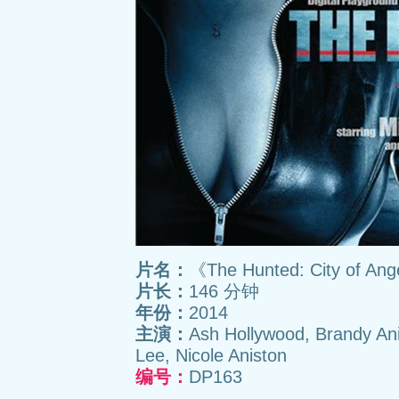
片名：
《The Hunted: City of
片长：
146 分钟
年份：
2014
主演：
Ash Hollywood, Brandy Ani
Lee, Nicole Aniston
编号：
DP163