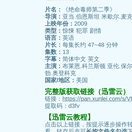
片名：
《绝命毒师第二季》
导演：
亚当.伯恩斯坦 米歇尔.麦
上映年份：
2009
类型：
惊悚 犯罪 剧情
语言：
英语
片长：
每集长约 47~48 分钟
集数：
13
字幕：
简体中文 英文
主演：
布莱恩.科兰斯顿 亚伦.保尔
勃.奥登科克
国家/地区：
美国
完整版获取链接（迅雷云）
链接：
https://pan.xunlei.com
提取码：d3fv
【迅雷云教程】
点击以上链接，按提示逐步操作
看，转存后亦可
长按文件名勾选