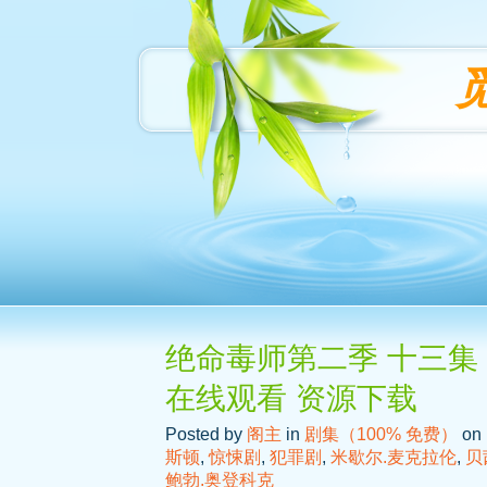
绝命毒师第二季 十三集 
在线观看 资源下载
Posted by
阁主
in
剧集（100% 免费）
on 
斯顿
,
惊悚剧
,
犯罪剧
,
米歇尔.麦克拉伦
,
贝
鲍勃.奥登科克