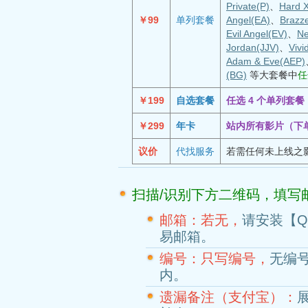
Private(P)
、
Hard 
￥99
单列套餐
Angel(EA)
、
Brazz
Evil Angel(EV)
、
Ne
Jordan(JJV)
、
Vivi
Adam & Eve(AEP)
(BG)
等大套餐中
任
￥199
自选套餐
任选 4 个单列套
￥299
年卡
站内所有影片（下
议价
代找服务
若需任何未上线之
扫描/识别下方二维码，填写
邮箱：若无，
请安装【
易邮箱。
编号：只写编号，
无编
内。
遗漏备注（支付宝）：