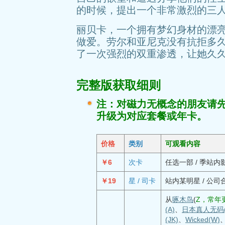
的时候，提出一个非常激烈的三
丽贝卡，一个拥有梦幻身材的漂
做爱。劳尔和亚尼克没有抗拒多
了一次强烈的双重渗透，让她久
完整版获取细则
注：对磁力无概念的朋友请
升级为对应套餐或年卡。
价格
类别
可观看内容
￥6
次卡
任选一部 / 季站内
￥19
星 / 司卡
站内某明星 / 公司
从
啄木鸟
(
Z，常年更
(A)
、
日本真人无码(
(JK)
、
Wicked(W)