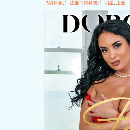
鸟类科教片
,
法国鸟类科技片
,
明星
,
上瘾