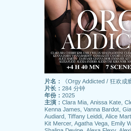
片名：
《Orgy Addicted / 狂欢
片长：
284 分钟
年份：
2025
主演：
Clara Mia, Anissa Kate, Cl
Kenna James, Vanna Bardot, Gia
Audiard, Tiffany Leiddi, Alice Ma
Kit Mercer, Agatha Vega, Emily Wi
Shalina Devine, Alexa Flexy, Alex