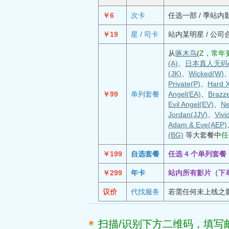
￥6
次卡
任选一部 / 季站内
￥19
星 / 司卡
站内某明星 / 公司
从
啄木鸟
(
Z，常年更
(A)
、
日本真人无码(
(JK)
、
Wicked(W)
Private(P)
、
Hard 
￥99
单列套餐
Angel(EA)
、
Brazz
Evil Angel(EV)
、
Ne
Jordan(JJV)
、
Vivi
Adam & Eve(AEP)
(BG)
等大套餐中
任
￥199
自选套餐
任选 4 个单列套
￥299
年卡
站内所有影片（下
议价
代找服务
若需任何未上线之
扫描/识别下方二维码，填写