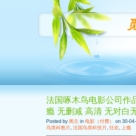
法国啄木鸟电影公司作品之 Or
瘾 无删减 高清 无对白
Posted by
阁主
in
电影（付费）
on 30-04-
鸟类科教片
,
法国鸟类科技片
,
狂欢
,
上瘾