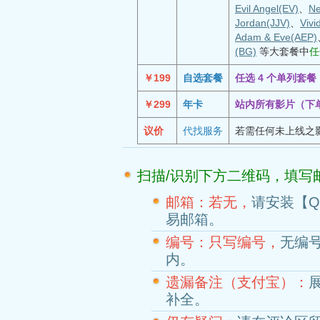
Evil Angel(EV)
、
Ne
Jordan(JJV)
、
Vivi
Adam & Eve(AEP)
(BG)
等大套餐中
任
￥199
自选套餐
任选 4 个单列套
￥299
年卡
站内所有影片（下
议价
代找服务
若需任何未上线之
扫描/识别下方二维码，填写
邮箱：若无，
请安装【
易邮箱。
编号：只写编号，
无编
内。
遗漏备注（支付宝）：
补全。