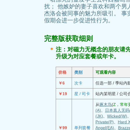
扰； 他嫉妒的妻子喜欢和两个男
杰洛会被同事的魅力所吸引。 事
假期会进一步促进性行为。
完整版获取细则
注：对磁力无概念的朋友请
升级为对应套餐或年卡。
价格
类别
可观看内容
￥6
次卡
任选一部 / 季站内
￥19
星 / 司卡
站内某明星 / 公司
从
啄木鸟
(
Z，常年更
(A)
、
日本真人无码(
(JK)
、
Wicked(W)
Private(P)
、
Hard 
￥99
单列套餐
Angel(EA)
、
Brazz