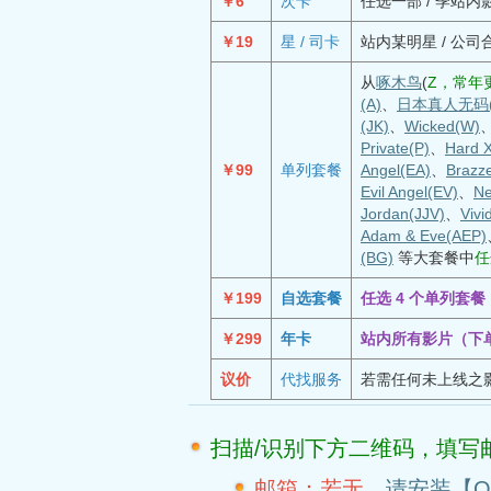
￥6
次卡
任选一部 / 季站内
￥19
星 / 司卡
站内某明星 / 公司
从
啄木鸟
(
Z，常年更
(A)
、
日本真人无码(
(JK)
、
Wicked(W)
Private(P)
、
Hard 
￥99
单列套餐
Angel(EA)
、
Brazz
Evil Angel(EV)
、
Ne
Jordan(JJV)
、
Vivi
Adam & Eve(AEP)
(BG)
等大套餐中
任
￥199
自选套餐
任选 4 个单列套
￥299
年卡
站内所有影片（下
议价
代找服务
若需任何未上线之
扫描/识别下方二维码，填写
邮箱：若无，
请安装【