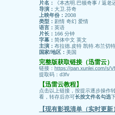
片名：
《本杰明.巴顿奇事 / 返老
导演：
大卫.芬奇
上映年份：
2008
类型：
剧情 奇幻 爱情
语言：
英语
片长：
166 分钟
字幕：
简体中文 英文
主演：
布拉德.皮特 凯特.布兰切特
国家/地区：
美国
完整版获取链接（迅雷云）
链接：
https://pan.xunlei.com
提取码：d3fv
【迅雷云教程】
点击以上链接，按提示逐步操作
看，转存后亦可
长按文件名勾选
【现有影视清单（实时更新